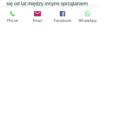
się od lat między innymi sprzątaniem
sklepów na terenie Krakowa i okolic,
kierująca swoją ofertę zarówno do
Phone
Email
Facebook
WhatsApp
klientów indywidualnych, jak i
przedsiębiorstw.
Warto przed podjęciem decyzji o
współpracy skorzystać z możliwości
rozmowy. Zapraszamy do kontaktu!