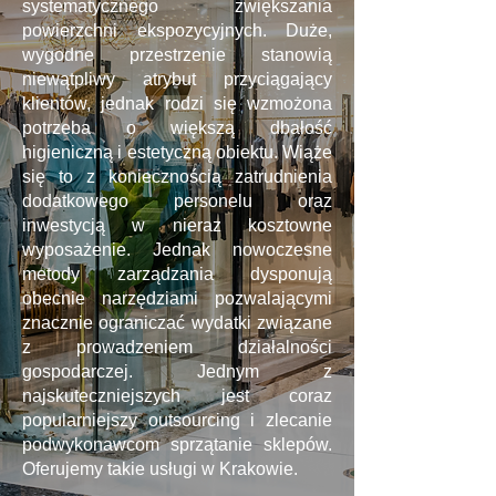
systematycznego zwiększania
powierzchni ekspozycyjnych. Duże,
wygodne przestrzenie stanowią
niewątpliwy atrybut przyciągający
klientów, jednak rodzi się wzmożona
potrzeba o większą dbałość
higieniczną i estetyczną obiektu. Wiąże
się to z koniecznością zatrudnienia
dodatkowego personelu oraz
inwestycją w nieraz kosztowne
wyposażenie. Jednak nowoczesne
metody zarządzania dysponują
obecnie narzędziami pozwalającymi
znacznie ograniczać wydatki związane
z prowadzeniem działalności
gospodarczej. Jednym z
najskuteczniejszych jest coraz
popularniejszy outsourcing i zlecanie
podwykonawcom sprzątanie sklepów.
Oferujemy takie usługi w Krakowie.