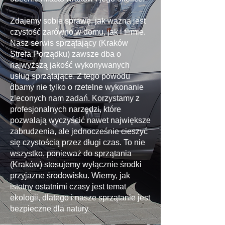
Zdajemy sobie sprawę, jak ważna jest
czystość zarówno w domu, jak i firmie.
Nasz serwis sprzątający (Kraków
Strefa Porządku) zawsze dba o
najwyższą jakość wykonywanych
usług sprzątające. Z tego powodu
dbamy nie tylko o rzetelne wykonanie
zleconych nam zadań. Korzystamy z
profesjonalnych narzędzi, które
pozwalają wyczyścić nawet największe
zabrudzenia, ale jednocześnie cieszyć
się czystością przez długi czas. To nie
wszystko, ponieważ do sprzątania
(Kraków) stosujemy wyłącznie środki
przyjazne środowisku. Wiemy, jak
istotny ostatnimi czasy jest temat
ekologii, dlatego i nasze sprzątanie jest
bezpieczne dla natury.