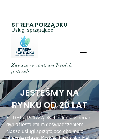
STREFA PORZĄDKU
Usługi sprzątające
Zawsze w centrum Twoich
potrzeb
JESTEŚMY NA
RYNKU OD 20 LAT
STREFA PORZĄDKU to firma z ponad
dwudziestoletnim doświadczeniem.
Nasze usługi sprzątające obejmują
obecnie miasto Kraków i jego okolice!